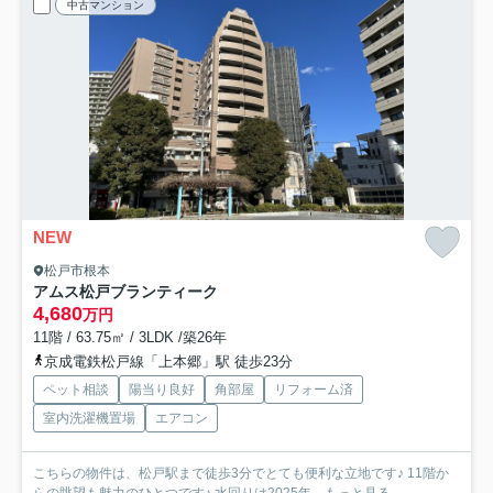
中古マンション
NEW
松戸市根本
アムス松戸ブランティーク
4,680
万円
11階 / 63.75㎡ / 3LDK /築26年
京成電鉄松戸線「上本郷」駅 徒歩23分
ペット相談
陽当り良好
角部屋
リフォーム済
室内洗濯機置場
エアコン
こちらの物件は、松戸駅まで徒歩3分でとても便利な立地です♪ 11階か