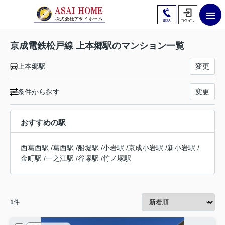
京成電鉄松戸線 上本郷駅のマンション一覧
上本郷駅
変更
条件から探す
変更
おすすめの駅
西葛西駅
/
葛西駅
/
船堀駅
/
小岩駅
/
京成小岩駅
/
新小岩駅
/
金町駅
/
一之江駅
/
谷塚駅
/
竹ノ塚駅
1
件