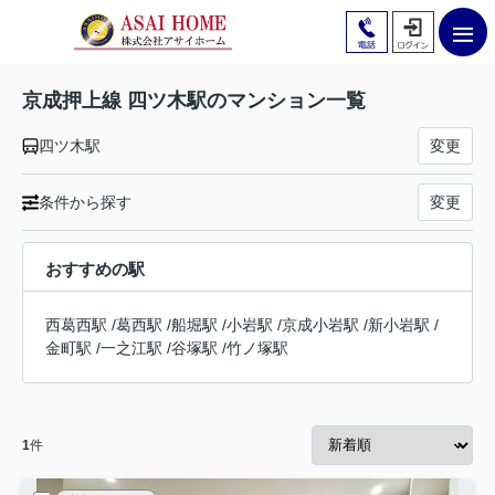
京成押上線 四ツ木駅のマンション一覧
四ツ木駅
変更
条件から探す
変更
おすすめの駅
西葛西駅
/
葛西駅
/
船堀駅
/
小岩駅
/
京成小岩駅
/
新小岩駅
/
金町駅
/
一之江駅
/
谷塚駅
/
竹ノ塚駅
1
件