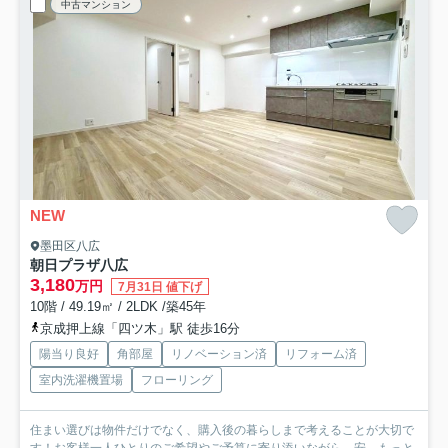
中古マンション
NEW
墨田区八広
朝日プラザ八広
3,180
万円
7月31日 値下げ
10階 / 49.19㎡ / 2LDK /築45年
京成押上線「四ツ木」駅 徒歩16分
陽当り良好
角部屋
リノベーション済
リフォーム済
室内洗濯機置場
フローリング
住まい選びは物件だけでなく、購入後の暮らしまで考えることが大切で