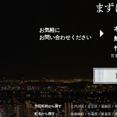
お気軽に
お問い合わせください
営
市区町村から探す
/
/
/
江戸川区
足立区
葛飾区
町名から探す
/
/
/
南篠崎町
中葛西
東葛西