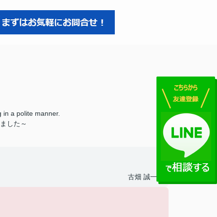
 in a polite manner.
ました～
古畑 誠一郎