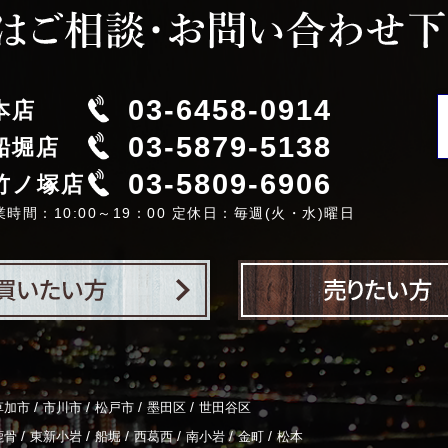
03-6458-0914
本店
03-5879-5138
船堀店
03-5809-6906
竹ノ塚店
業時間：10:00～19：00 定休日：毎週(火・水)曜日
/
/
/
/
草加市
市川市
松戸市
墨田区
世田谷区
/
/
/
/
/
/
鹿骨
東新小岩
船堀
西葛西
南小岩
金町
松本