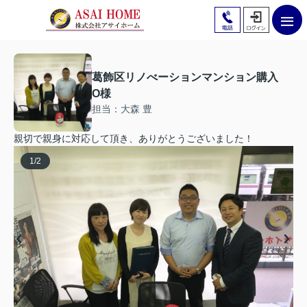
葛飾区リノべーションマンション購入
O様
担当：大森 豊
親切で親身に対応して頂き、ありがとうございました！
1
/
2