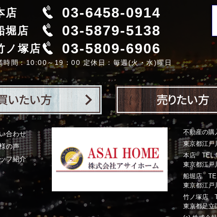
03-6458-0914
本店
03-5879-5138
船堀店
03-5809-6906
竹ノ塚店
業時間：10:00～19：00 定休日：毎週(火・水)曜日
不動産の購
い合わせ
東京都江戸川
様の声
本店 TEL:03
ッフ紹介
東京都江戸川
船堀店 TEL:0
東京都江戸川
竹ノ塚店 TEL:
東京都足立区