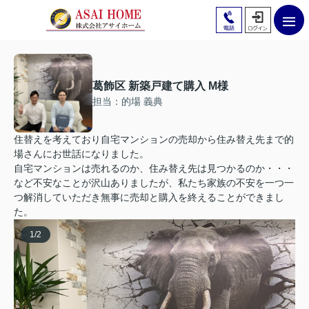
葛飾区 新築戸建て購入 M様
担当：的場 義典
住替えを考えており自宅マンションの売却から住み替え先まで的
場さんにお世話になりました。
自宅マンションは売れるのか、住み替え先は見つかるのか・・・
など不安なことが沢山ありましたが、私たち家族の不安を一つ一
つ解消していただき無事に売却と購入を終えることができまし
た。
1
/
2