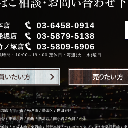
03-6458-0914
本店
03-5879-5138
船堀店
03-5809-6906
竹ノ塚店
業時間：10:00～19：00 定休日：毎週(火・水)曜日
/
/
/
/
草加市
市川市
松戸市
墨田区
世田谷区
/
/
/
/
/
/
鹿骨
東新小岩
船堀
西葛西
南小岩
金町
松本
/
/
/
/
/
/
勢崎線
京成本線
東西線
総武本線
つくばエクスプレス
常磐緩行線
京