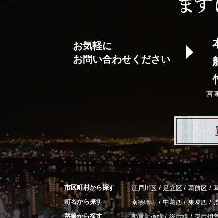
お気軽に
お問い合わせください
営
市区町村から探す
/
/
/
江戸川区
足立区
葛飾区
町名から探す
/
/
/
南篠崎町
中葛西
東葛西
路線から探す
/
/
都営新宿線
総武線
東武伊