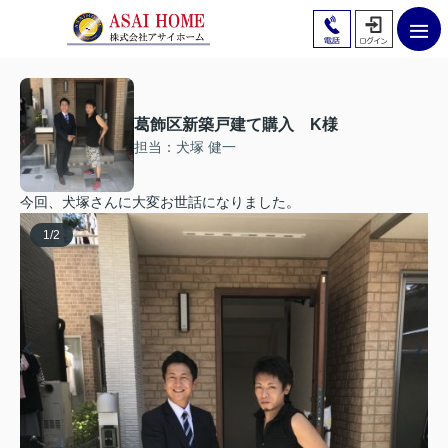
葛飾区新築戸建て購入 K様
担当：犬塚 健一
今回、犬塚さんに大変お世話になりました。
1
/
2