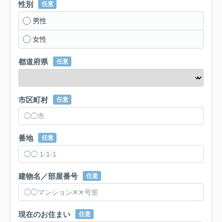
性別
任意
男性
女性
都道府県
任意
市区町村
任意
番地
任意
建物名／部屋番号
任意
現在のお住まい
任意