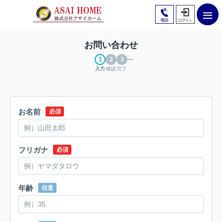
お問い合わせ
入力
確認
完了
お名前
必須
フリガナ
必須
年齢
任意