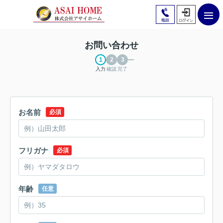
お問い合わせ
入力
確認
完了
お名前
必須
フリガナ
必須
年齢
任意