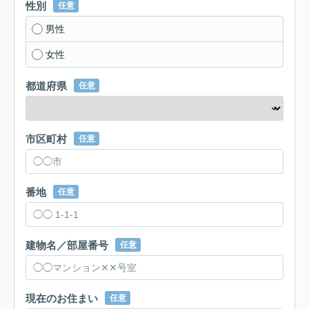
性別
任意
男性
女性
都道府県
任意
市区町村
任意
番地
任意
建物名／部屋番号
任意
現在のお住まい
任意