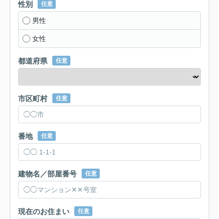
性別
任意
男性
女性
都道府県
任意
市区町村
任意
番地
任意
建物名／部屋番号
任意
現在のお住まい
任意