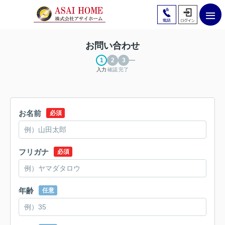
お問い合わせ
入力
確認
完了
お名前
必須
フリガナ
必須
年齢
任意