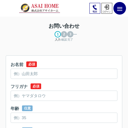
お問い合わせ
入力
確認
完了
お名前
必須
フリガナ
必須
年齢
任意