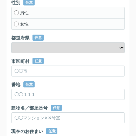
性別
任意
男性
女性
都道府県
任意
市区町村
任意
番地
任意
建物名／部屋番号
任意
現在のお住まい
任意