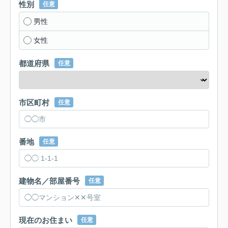
性別
任意
男性
女性
都道府県
任意
市区町村
任意
番地
任意
建物名／部屋番号
任意
現在のお住まい
任意