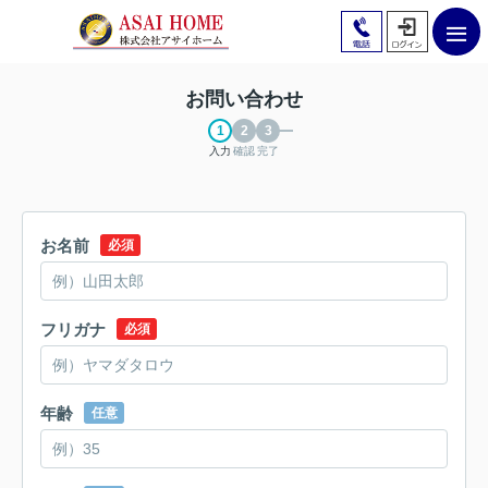
お問い合わせ
入力
確認
完了
お名前
必須
フリガナ
必須
年齢
任意