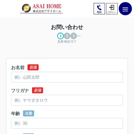
お問い合わせ
入力
確認
完了
お名前
必須
フリガナ
必須
年齢
任意