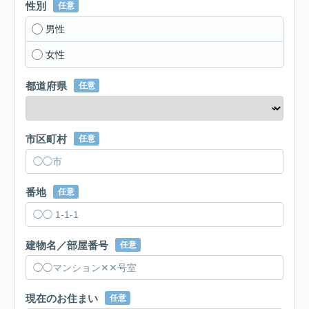
性別
任意
男性
女性
都道府県
任意
市区町村
任意
番地
任意
建物名／部屋番号
任意
現在のお住まい
任意