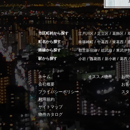
市区町村から探す
/
/
/
江戸川区
足立区
葛飾区
町名から探す
/
/
/
南篠崎町
中葛西
東葛西
路線から探す
/
/
都営新宿線
総武線
東武伊
駅から探す
/
/
/
/
小岩
西葛西
新小岩
葛西
ホーム
オススメ物件
お問
会社概要
お客
プライバシーポリシー
スタ
利用規約
サイトマップ
物件カタログ