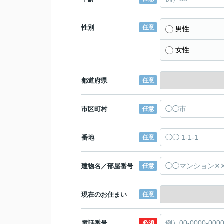
性別
任意
男性
女性
都道府県
任意
市区町村
任意
番地
任意
建物名／部屋番号
任意
現在のお住まい
任意
電話番号
必須