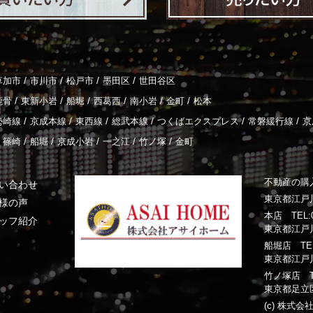
/
/
/
/
草加市
市川市
松戸市
墨田区
世田谷区
/
/
/
/
/
/
鹿骨
東新小岩
船堀
西葛西
南小岩
金町
松本
/
/
/
/
/
/
勢崎線
京成本線
東西線
総武本線
つくばエクスプレス
常磐緩行線
京
/
/
/
/
/
篠崎
船堀
京成小岩
一之江
竹ノ塚
金町
不動産の購
い合わせ
東京都江戸川
様の声
本店 TEL:03
ッフ紹介
東京都江戸川
船堀店 TEL:0
東京都江戸川
竹ノ塚店 TEL:
東京都足立区
(c) 株式会社