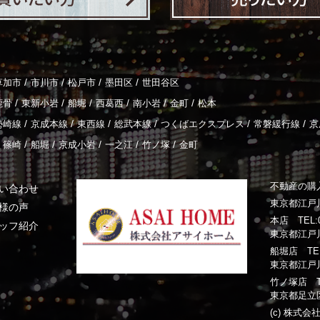
/
/
/
/
草加市
市川市
松戸市
墨田区
世田谷区
/
/
/
/
/
/
鹿骨
東新小岩
船堀
西葛西
南小岩
金町
松本
/
/
/
/
/
/
勢崎線
京成本線
東西線
総武本線
つくばエクスプレス
常磐緩行線
京
/
/
/
/
/
篠崎
船堀
京成小岩
一之江
竹ノ塚
金町
不動産の購
い合わせ
東京都江戸川
様の声
本店 TEL:03
ッフ紹介
東京都江戸川
船堀店 TEL:0
東京都江戸川
竹ノ塚店 TEL:
東京都足立区
(c) 株式会社