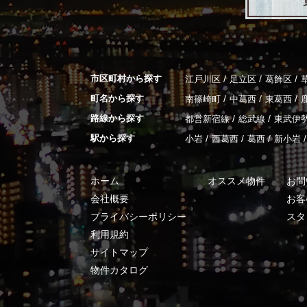
市区町村から探す
/
/
/
江戸川区
足立区
葛飾区
町名から探す
/
/
/
南篠崎町
中葛西
東葛西
路線から探す
/
/
都営新宿線
総武線
東武伊
駅から探す
/
/
/
/
小岩
西葛西
葛西
新小岩
ホーム
オススメ物件
お問
会社概要
お客
プライバシーポリシー
スタ
利用規約
サイトマップ
物件カタログ