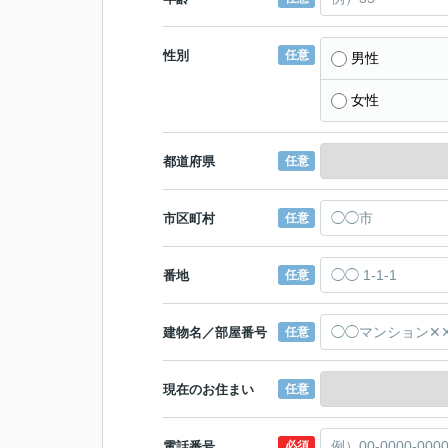
性別
任意
男性
女性
都道府県
任意
市区町村
任意
番地
任意
建物名／部屋番号
任意
現在のお住まい
任意
電話番号
必須