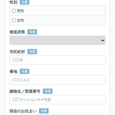
性別
任意
男性
女性
都道府県
任意
市区町村
任意
番地
任意
建物名／部屋番号
任意
現在のお住まい
任意