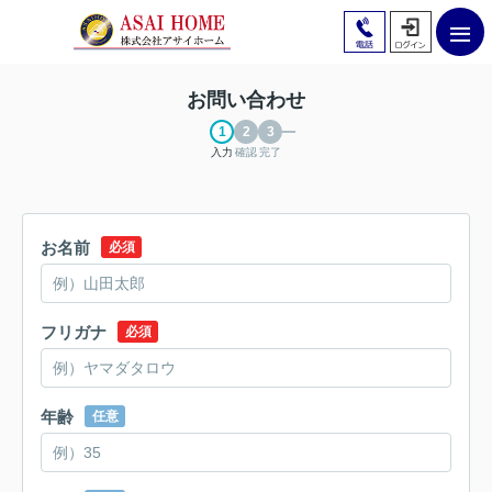
お問い合わせ
入力
確認
完了
お名前
必須
フリガナ
必須
年齢
任意