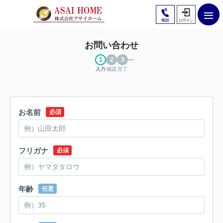
お問い合わせ
入力
確認
完了
お名前
必須
フリガナ
必須
年齢
任意