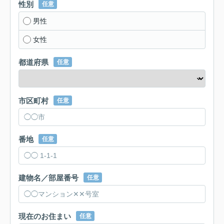
性別
任意
男性
女性
都道府県
任意
市区町村
任意
番地
任意
建物名／部屋番号
任意
現在のお住まい
任意