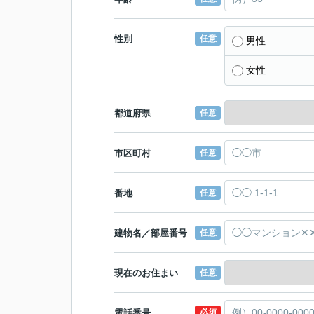
性別
任意
男性
女性
都道府県
任意
市区町村
任意
番地
任意
建物名／部屋番号
任意
現在のお住まい
任意
電話番号
必須