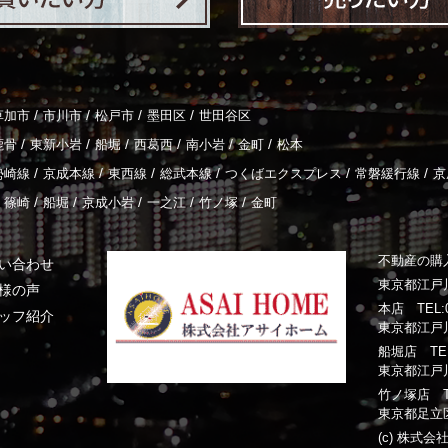
/
/
/
/
草加市
市川市
松戸市
墨田区
世田谷区
/
/
/
/
/
/
鹿骨
東新小岩
船堀
西葛西
南小岩
金町
松本
/
/
/
/
/
/
勢崎線
京成本線
東西線
総武本線
つくばエクスプレス
常磐緩行線
京
/
/
/
/
/
篠崎
船堀
京成小岩
一之江
竹ノ塚
金町
不動産の購
い合わせ
東京都江戸川
様の声
本店 TEL:03
ッフ紹介
東京都江戸川
船堀店 TEL:0
東京都江戸川
竹ノ塚店 TEL:
東京都足立区
(c) 株式会社