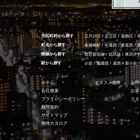
市区町村から探す
/
/
/
江戸川区
足立区
葛飾区
町名から探す
/
/
/
南篠崎町
中葛西
東葛西
路線から探す
/
/
都営新宿線
総武線
東武伊
駅から探す
/
/
/
/
小岩
西葛西
葛西
新小岩
ホーム
オススメ物件
お問
会社概要
お客
プライバシーポリシー
スタ
利用規約
サイトマップ
物件カタログ