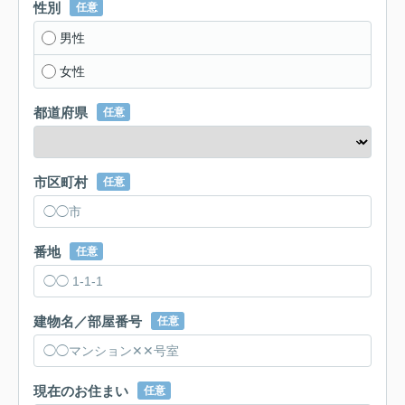
性別
任意
男性
女性
都道府県
任意
市区町村
任意
番地
任意
建物名／部屋番号
任意
現在のお住まい
任意