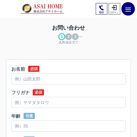
お問い合わせ
入力
確認
完了
お名前
必須
フリガナ
必須
年齢
任意