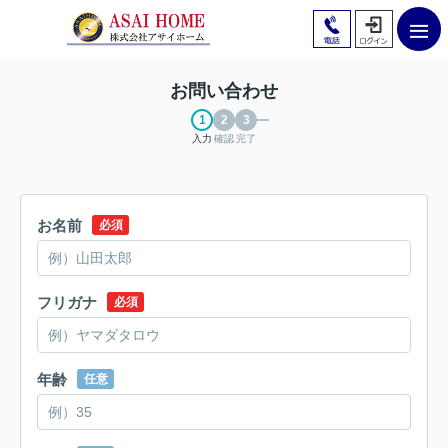
お問い合わせ
入力
確認
完了
お名前
必須
フリガナ
必須
年齢
任意