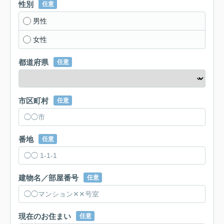
性別
任意
男性
女性
都道府県
任意
市区町村
任意
番地
任意
建物名／部屋番号
任意
現在のお住まい
任意