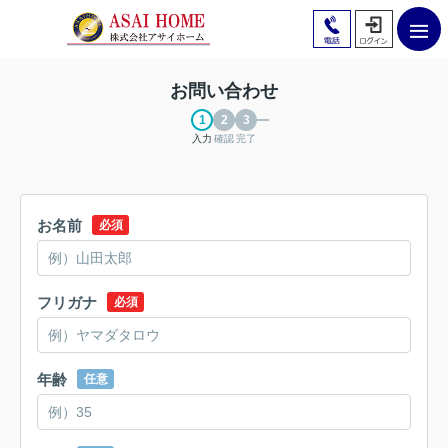
お問い合わせ
入力
確認
完了
お名前
必須
フリガナ
必須
年齢
任意