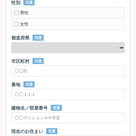
性別
任意
男性
女性
都道府県
任意
市区町村
任意
番地
任意
建物名／部屋番号
任意
現在のお住まい
任意