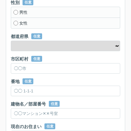
性別
任意
男性
女性
都道府県
任意
市区町村
任意
番地
任意
建物名／部屋番号
任意
現在のお住まい
任意