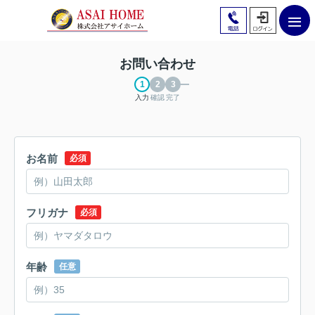
お問い合わせ
入力
確認
完了
お名前
必須
フリガナ
必須
年齢
任意