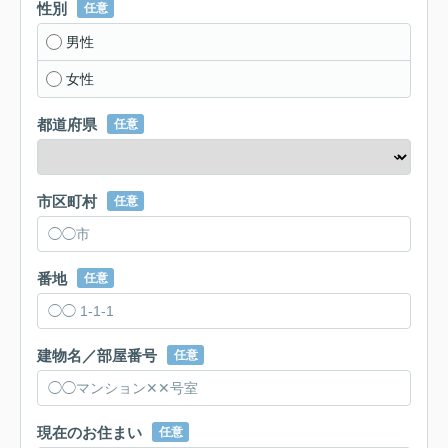
性別
任意
男性
女性
都道府県
任意
市区町村
任意
番地
任意
建物名／部屋番号
任意
現在のお住まい
任意