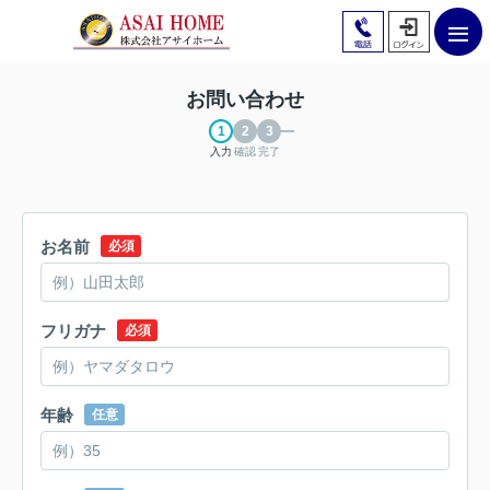
お問い合わせ
入力
確認
完了
お名前
必須
フリガナ
必須
年齢
任意