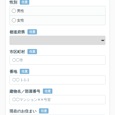
性別
任意
男性
女性
都道府県
任意
市区町村
任意
番地
任意
建物名／部屋番号
任意
現在のお住まい
任意