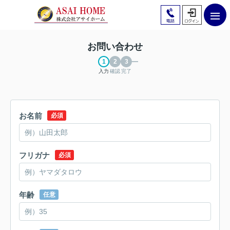
お問い合わせ
入力
確認
完了
お名前
必須
フリガナ
必須
年齢
任意