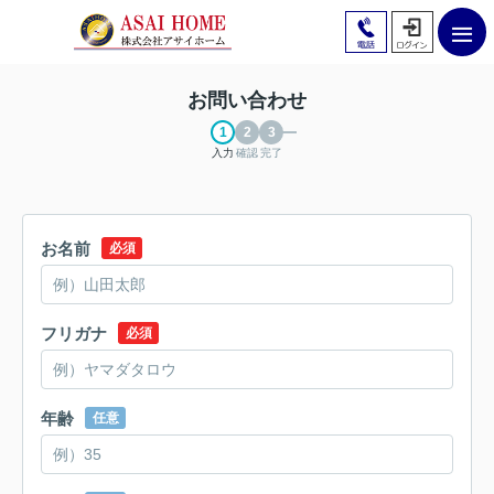
お問い合わせ
入力
確認
完了
お名前
必須
フリガナ
必須
年齢
任意