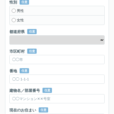
性別
任意
男性
女性
都道府県
任意
市区町村
任意
番地
任意
建物名／部屋番号
任意
現在のお住まい
任意