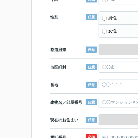
性別
任意
男性
女性
都道府県
任意
市区町村
任意
番地
任意
建物名／部屋番号
任意
現在のお住まい
任意
電話番号
必須