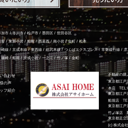
/
/
/
/
草加市
市川市
松戸市
墨田区
世田谷区
/
/
/
/
/
/
鹿骨
東新小岩
船堀
西葛西
南小岩
金町
松本
/
/
/
/
/
/
勢崎線
京成本線
東西線
総武本線
つくばエクスプレス
常磐緩行線
京
/
/
/
/
/
篠崎
船堀
京成小岩
一之江
竹ノ塚
金町
不動産の購
い合わせ
東京都江戸川
様の声
本店 TEL:03
ッフ紹介
東京都江戸川
船堀店 TEL:0
東京都江戸川
竹ノ塚店 TEL:
東京都足立区
(c) 株式会社