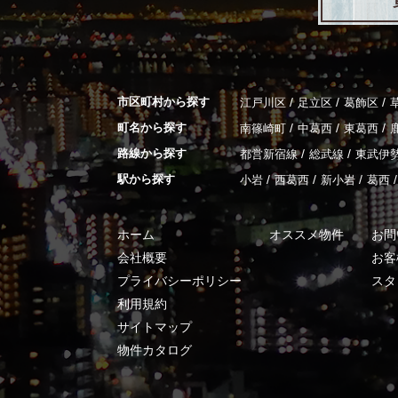
市区町村から探す
/
/
/
江戸川区
足立区
葛飾区
町名から探す
/
/
/
南篠崎町
中葛西
東葛西
路線から探す
/
/
都営新宿線
総武線
東武伊
駅から探す
/
/
/
/
小岩
西葛西
新小岩
葛西
ホーム
オススメ物件
お問
会社概要
お客
プライバシーポリシー
スタ
利用規約
サイトマップ
物件カタログ