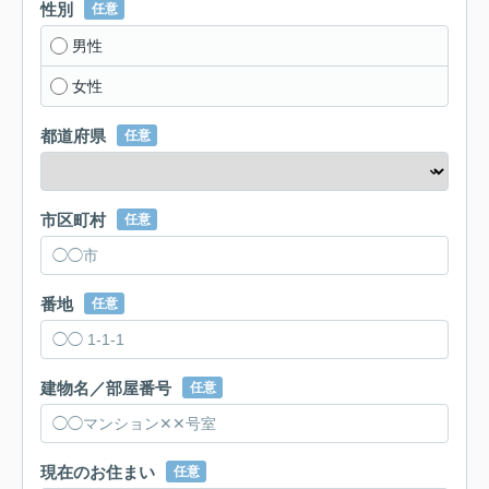
性別
任意
男性
女性
都道府県
任意
市区町村
任意
番地
任意
建物名／部屋番号
任意
現在のお住まい
任意