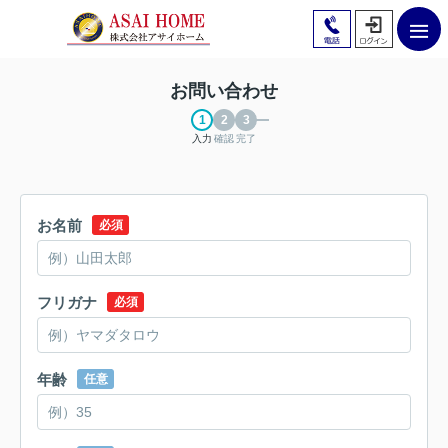
お問い合わせ
入力
確認
完了
お名前
必須
フリガナ
必須
年齢
任意