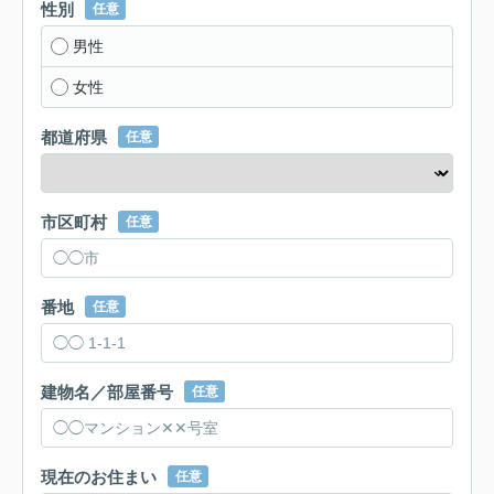
性別
任意
男性
女性
都道府県
任意
市区町村
任意
番地
任意
建物名／部屋番号
任意
現在のお住まい
任意