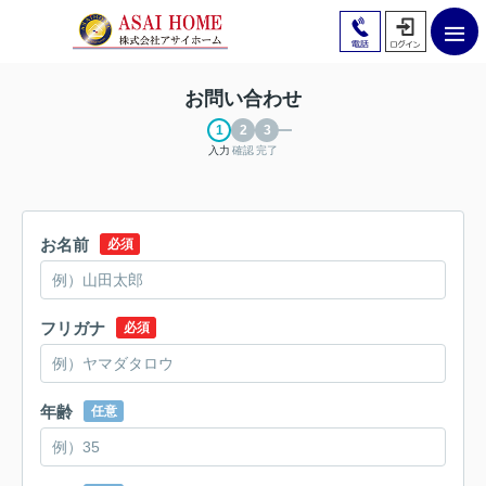
お問い合わせ
入力
確認
完了
お名前
必須
フリガナ
必須
年齢
任意