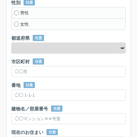
性別
任意
男性
女性
都道府県
任意
市区町村
任意
番地
任意
建物名／部屋番号
任意
現在のお住まい
任意