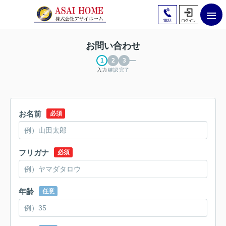
お問い合わせ
入力
確認
完了
お名前
必須
フリガナ
必須
年齢
任意