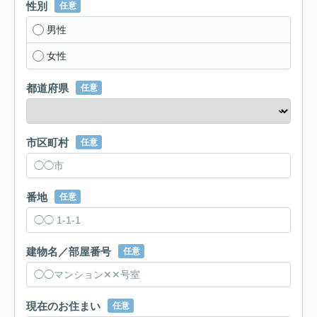
性別
任意
男性
女性
都道府県
任意
市区町村
任意
番地
任意
建物名／部屋番号
任意
現在のお住まい
任意