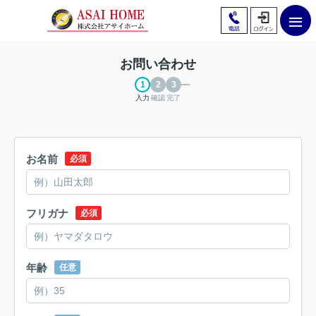
お問い合わせ
入力
確認
完了
お名前
必須
フリガナ
必須
年齢
任意