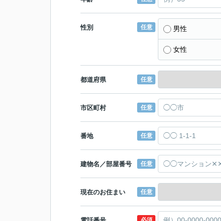
性別
任意
男性
女性
都道府県
任意
市区町村
任意
番地
任意
建物名／部屋番号
任意
現在のお住まい
任意
電話番号
必須