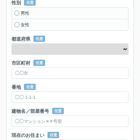
性別
任意
男性
女性
都道府県
任意
市区町村
任意
番地
任意
建物名／部屋番号
任意
現在のお住まい
任意