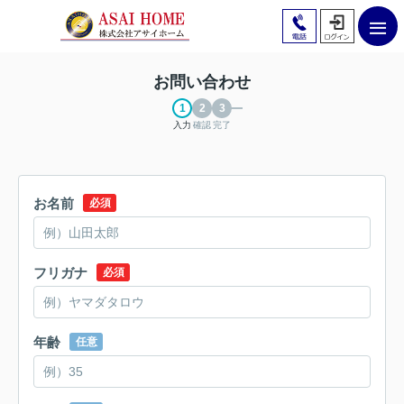
お問い合わせ
入力
確認
完了
お名前
必須
フリガナ
必須
年齢
任意