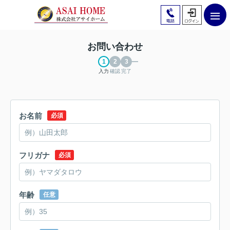
お問い合わせ
入力
確認
完了
お名前
必須
フリガナ
必須
年齢
任意