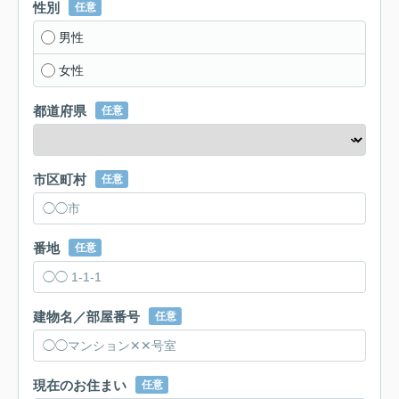
性別
任意
男性
女性
都道府県
任意
市区町村
任意
番地
任意
建物名／部屋番号
任意
現在のお住まい
任意