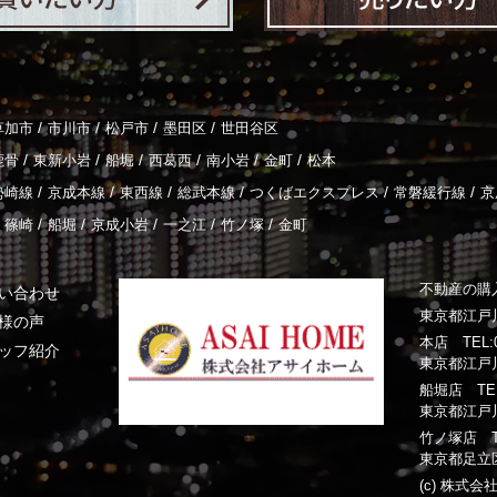
/
/
/
/
草加市
市川市
松戸市
墨田区
世田谷区
/
/
/
/
/
/
鹿骨
東新小岩
船堀
西葛西
南小岩
金町
松本
/
/
/
/
/
/
勢崎線
京成本線
東西線
総武本線
つくばエクスプレス
常磐緩行線
京
/
/
/
/
/
篠崎
船堀
京成小岩
一之江
竹ノ塚
金町
不動産の購
い合わせ
東京都江戸川
様の声
本店 TEL:03
ッフ紹介
東京都江戸川
船堀店 TEL:0
東京都江戸川
竹ノ塚店 TEL:
東京都足立区
(c) 株式会社