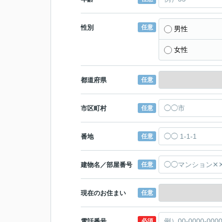
性別
任意
男性
女性
都道府県
任意
市区町村
任意
番地
任意
建物名／部屋番号
任意
現在のお住まい
任意
電話番号
必須