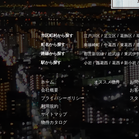
市区町村から探す
/
/
/
江戸川区
足立区
葛飾区
町名から探す
/
/
/
南篠崎町
中葛西
東葛西
路線から探す
/
/
都営新宿線
総武線
東武伊
駅から探す
/
/
/
/
小岩
西葛西
葛西
新小岩
ホーム
オススメ物件
お問
会社概要
お客
プライバシーポリシー
スタ
利用規約
サイトマップ
物件カタログ