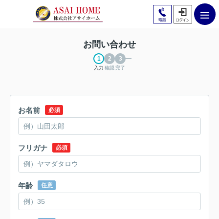
お問い合わせ
入力
確認
完了
お名前
必須
フリガナ
必須
年齢
任意