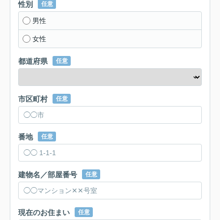
性別
任意
男性
女性
都道府県
任意
市区町村
任意
番地
任意
建物名／部屋番号
任意
現在のお住まい
任意