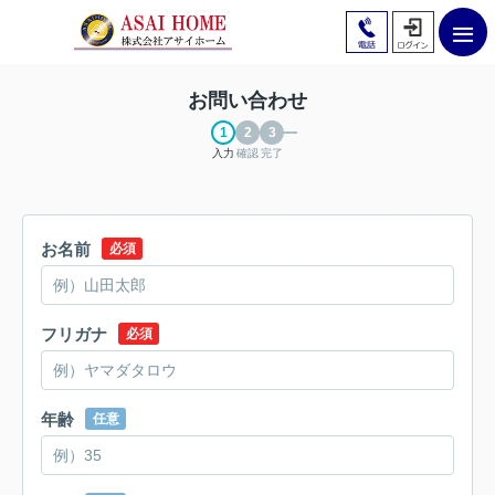
お問い合わせ
入力
確認
完了
お名前
必須
フリガナ
必須
年齢
任意