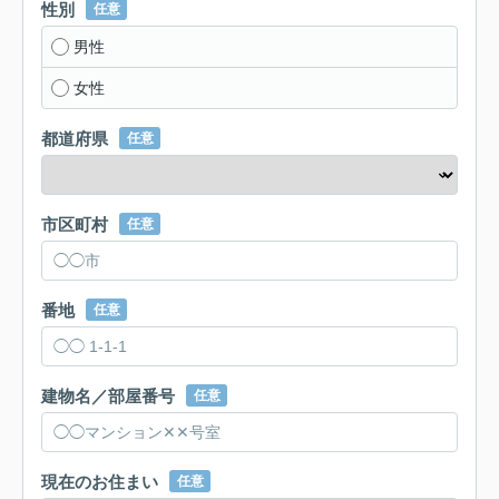
性別
任意
男性
女性
都道府県
任意
市区町村
任意
番地
任意
建物名／部屋番号
任意
現在のお住まい
任意