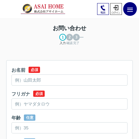
お問い合わせ
入力
確認
完了
お名前
必須
フリガナ
必須
年齢
任意