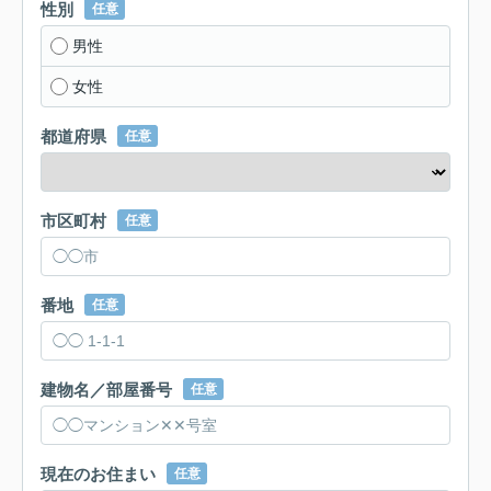
性別
任意
男性
女性
都道府県
任意
市区町村
任意
番地
任意
建物名／部屋番号
任意
現在のお住まい
任意