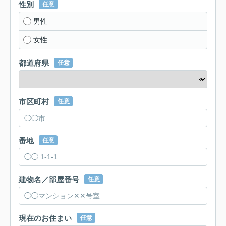
性別
任意
男性
女性
都道府県
任意
市区町村
任意
番地
任意
建物名／部屋番号
任意
現在のお住まい
任意