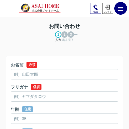
お問い合わせ
入力
確認
完了
お名前
必須
フリガナ
必須
年齢
任意