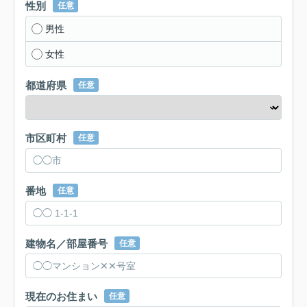
性別
任意
男性
女性
都道府県
任意
市区町村
任意
番地
任意
建物名／部屋番号
任意
現在のお住まい
任意