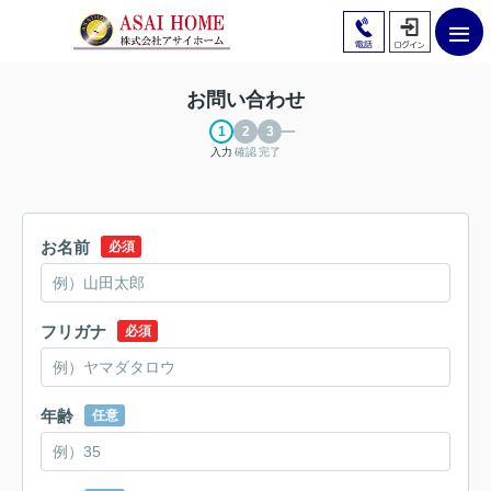
お問い合わせ
入力
確認
完了
お名前
必須
フリガナ
必須
年齢
任意