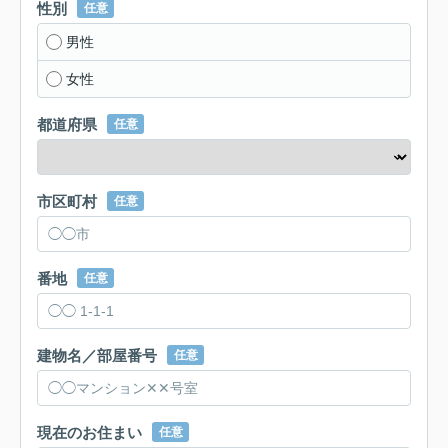
性別
任意
男性
女性
都道府県
任意
市区町村
任意
番地
任意
建物名／部屋番号
任意
現在のお住まい
任意