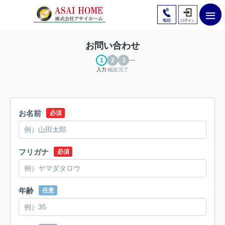
お問い合わせ
入力
確認
完了
お名前
必須
フリガナ
必須
年齢
任意