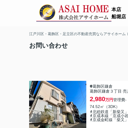
本店
船堀店
江戸川区・葛飾区・足立区の不動産売買ならアサイホーム
お問い合わせ
葛飾区鎌倉
葛飾区鎌倉３丁目 売
2,980
万円
管理費
-
74.52㎡（3DK）
北総鉄道「新柴又
京成本線「京成小
京成金町線「柴又