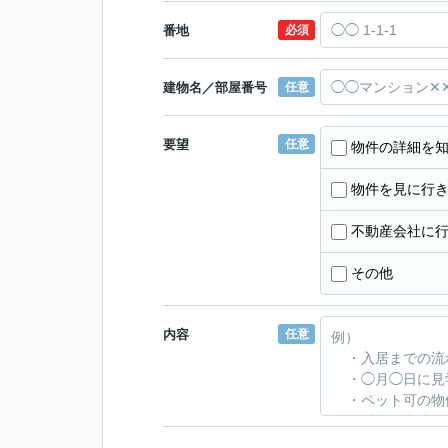
番地
必須
建物名／部屋番号
任意
要望
任意
物件の詳細を
物件を見に行
不動産会社に
その他
内容
任意