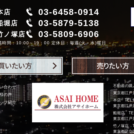
03-6458-0914
本店
03-5879-5138
船堀店
03-5809-6906
竹ノ塚店
業時間：10:00～19：00 定休日：毎週(火・水)曜日
不動産の購
い合わせ
東京都江戸川
様の声
本店 TEL:03
ッフ紹介
東京都江戸川
船堀店 TEL:0
東京都江戸川
竹ノ塚店 TEL:
東京都足立区