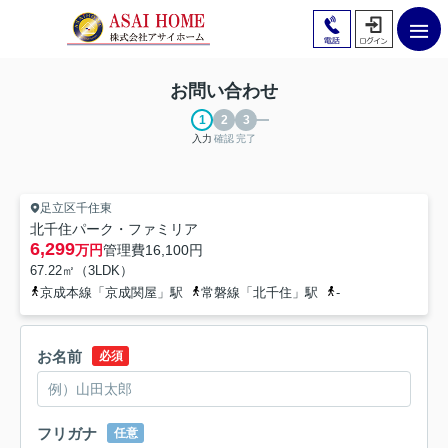
お問い合わせ
入力
確認
完了
足立区千住東
北千住パーク・ファミリア
6,299
万円
管理費
16,100円
67.22㎡（3LDK）
京成本線「京成関屋」駅
常磐線「北千住」駅
-
お名前
必須
フリガナ
任意