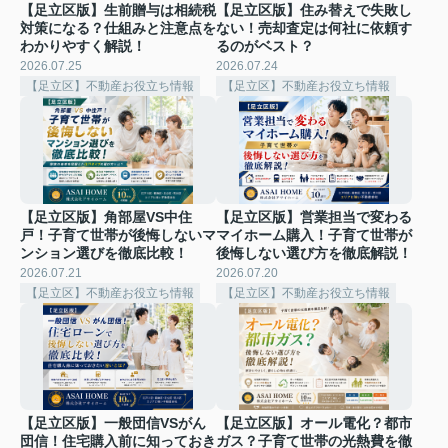
【足立区版】生前贈与は相続税
【足立区版】住み替えで失敗し
対策になる？仕組みと注意点を
ない！売却査定は何社に依頼す
わかりやすく解説！
るのがベスト？
2026.07.25
2026.07.24
【足立区】不動産お役立ち情報
【足立区】不動産お役立ち情報
【足立区版】角部屋VS中住
【足立区版】営業担当で変わる
戸！子育て世帯が後悔しないマ
マイホーム購入！子育て世帯が
ンション選びを徹底比較！
後悔しない選び方を徹底解説！
2026.07.21
2026.07.20
【足立区】不動産お役立ち情報
【足立区】不動産お役立ち情報
【足立区版】一般団信VSがん
【足立区版】オール電化？都市
団信！住宅購入前に知っておき
ガス？子育て世帯の光熱費を徹