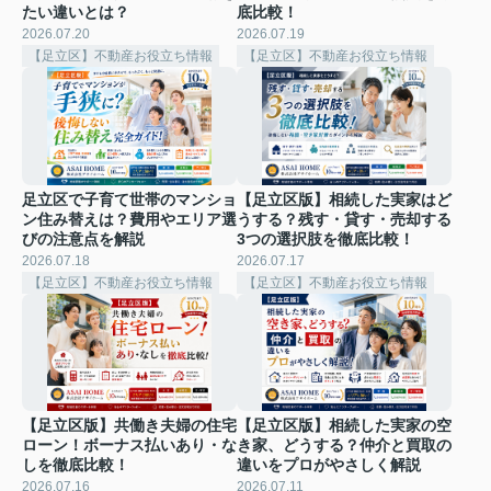
たい違いとは？
底比較！
2026.07.20
2026.07.19
【足立区】不動産お役立ち情報
【足立区】不動産お役立ち情報
足立区で子育て世帯のマンショ
【足立区版】相続した実家はど
ン住み替えは？費用やエリア選
うする？残す・貸す・売却する
びの注意点を解説
3つの選択肢を徹底比較！
2026.07.18
2026.07.17
【足立区】不動産お役立ち情報
【足立区】不動産お役立ち情報
【足立区版】共働き夫婦の住宅
【足立区版】相続した実家の空
ローン！ボーナス払いあり・な
き家、どうする？仲介と買取の
しを徹底比較！
違いをプロがやさしく解説
2026.07.16
2026.07.11