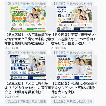
【足立区】不動産お役立ち情報
【足立区】不動産お役立ち情報
【足立区版】中古戸建は築何年
【足立区版】子育て世帯がマイ
がおすすめ？子育て世帯向け築
ホームを購入する5つの理由！
年数と価格相場を徹底解説！
後悔しない住まい選び！！
2026.07.09
2026.07.06
【足立区】不動産お役立ち情報
【足立区】不動産お役立ち情報
【足立区版】「どこに頼むか」
【足立区版】相続した家を高く
より「どう任せるか」。専任媒
売るならどっち？更地VS建物
介と一般媒介を徹底比較！
付き売却を比較！
2026.07.04
2026.07.03
【足立区】不動産お役立ち情報
【足立区】不動産お役立ち情報