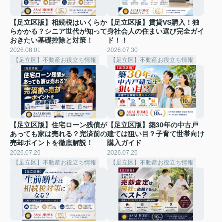
【足立区版】相続税はいくらか
【足立区版】賃貸VS購入！独
らかかる？シニア世代が知って
身社会人の住まい選び完全ガイ
おきたい基礎控除と対策！
ド！！
2026.08.01
2026.07.30
【足立区】不動産お役立ち情報
【足立区】不動産お役立ち情報
【足立区版】住宅ローン残債が
【足立区版】築30年の中古戸
あっても家は売れる？完済前の
建ては狙い目？子育て世帯向け
売却ポイントを徹底解説！
購入ガイド
2026.07.26
2026.07.26
【足立区】不動産お役立ち情報
【足立区】不動産お役立ち情報