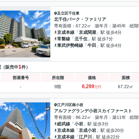
足立区
千住東
北千住パーク・ファミリア
専有面積
67.22㎡
築年月
築45年
総階
京成本線
「
京成関屋
」駅 徒歩4分
常磐線
「
北千住
」駅 徒歩7分
東武伊勢崎線
「
牛田
」駅 徒歩4分
1
買（販売中
件）
部屋番号
所在階
価格
面積
6,299
-
9階
67.22㎡
万円
江戸川区
南小岩
アルファグランデ小岩スカイファースト
専有面積
86.22㎡
築年月
築11年
総階
総武線
「
小岩
」駅 徒歩3分
京成本線
「
京成小岩
」駅 徒歩20分
京成本線
「
江戸川
」駅 徒歩22分