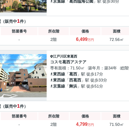
京葉線
「
葛西臨海公園
」駅 徒歩30分
1
買（販売中
件）
部屋番号
所在階
価格
面積
6,499
-
2階
72.56㎡
万円
江戸川区
東葛西
コスモ葛西アステア
専有面積
71.50㎡
築年月
築34年
総階
東西線
「
葛西
」駅 徒歩17分
東西線
「
西葛西
」駅 徒歩33分
京葉線
「
舞浜
」駅 徒歩51分
1
買（販売中
件）
部屋番号
所在階
価格
面積
4,799
-
2階
71.50㎡
万円