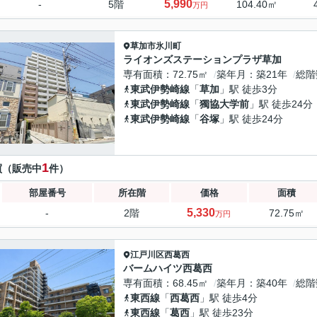
5,990
-
5階
104.40㎡
万円
草加市
氷川町
ライオンズステーションプラザ草加
専有面積
72.75㎡
築年月
築21年
総階
東武伊勢崎線
「
草加
」駅 徒歩3分
東武伊勢崎線
「
獨協大学前
」駅 徒歩24分
東武伊勢崎線
「
谷塚
」駅 徒歩24分
1
買（販売中
件）
部屋番号
所在階
価格
面積
5,330
-
2階
72.75㎡
万円
江戸川区
西葛西
バームハイツ西葛西
専有面積
68.45㎡
築年月
築40年
総階
東西線
「
西葛西
」駅 徒歩4分
東西線
「
葛西
」駅 徒歩23分