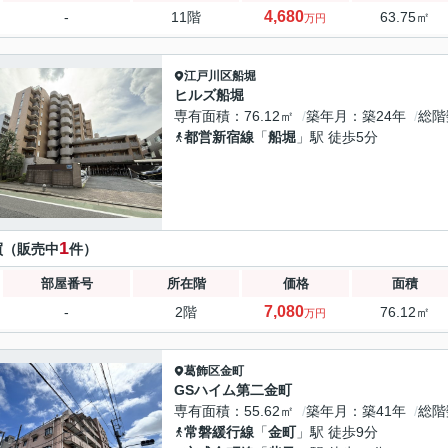
4,680
-
11階
63.75㎡
万円
江戸川区
船堀
ヒルズ船堀
専有面積
76.12㎡
築年月
築24年
総階
都営新宿線
「
船堀
」駅 徒歩5分
1
買（販売中
件）
部屋番号
所在階
価格
面積
7,080
-
2階
76.12㎡
万円
葛飾区
金町
GSハイム第二金町
専有面積
55.62㎡
築年月
築41年
総階
常磐緩行線
「
金町
」駅 徒歩9分