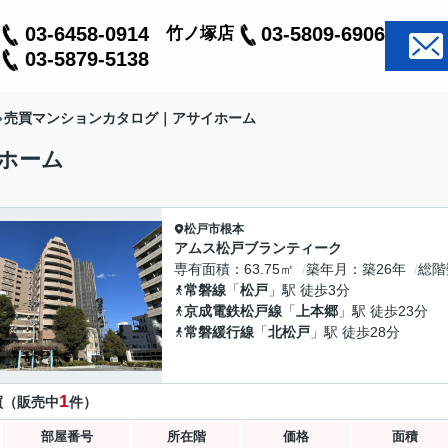
03-6458-0914
03-5809-6906
竹ノ塚店
03-5879-5138
売買マンションカタログ｜アサイホーム
ホーム
松戸市
根本
アムス松戸ブランティーク
専有面積
63.75㎡
築年月
築26年
総階
常磐線
「
松戸
」駅 徒歩3分
京成電鉄松戸線
「
上本郷
」駅 徒歩23分
常磐緩行線
「
北松戸
」駅 徒歩28分
1
買（販売中
件）
部屋番号
所在階
価格
面積