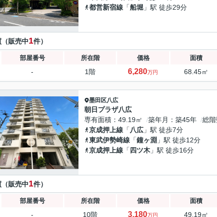
都営新宿線
「
船堀
」駅 徒歩29分
1
買（販売中
件）
部屋番号
所在階
価格
面積
6,280
-
1階
68.45㎡
万円
墨田区
八広
朝日プラザ八広
専有面積
49.19㎡
築年月
築45年
総階
京成押上線
「
八広
」駅 徒歩7分
東武伊勢崎線
「
鐘ヶ淵
」駅 徒歩12分
京成押上線
「
四ツ木
」駅 徒歩16分
1
買（販売中
件）
部屋番号
所在階
価格
面積
3,180
-
10階
49.19㎡
万円