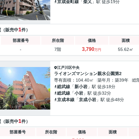
京成金町線
「
柴又
」駅 徒歩19分
1
買（販売中
件）
部屋番号
所在階
価格
面積
3,790
-
7階
55.62㎡
万円
江戸川区
中央
ライオンズマンション親水公園第2
専有面積
104.40㎡
築年月
築39年
総
総武線
「
新小岩
」駅 徒歩18分
総武線
「
小岩
」駅 徒歩32分
京成本線
「
京成小岩
」駅 徒歩48分
1
買（販売中
件）
部屋番号
所在階
価格
面積