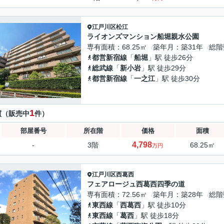
江戸川区
松江
ライオンズマンション船堀親水公園
専有面積
68.25㎡
築年月
築31年
総階
都営新宿線
「
船堀
」駅 徒歩26分
総武線
「
新小岩
」駅 徒歩29分
都営新宿線
「
一之江
」駅 徒歩30分
1
買（販売中
件）
部屋番号
所在階
価格
面積
4,798
-
3階
68.25㎡
万円
江戸川区
西葛西
フェアロージュ西葛西四季の道
専有面積
72.56㎡
築年月
築28年
総階
東西線
「
西葛西
」駅 徒歩10分
東西線
「
葛西
」駅 徒歩18分