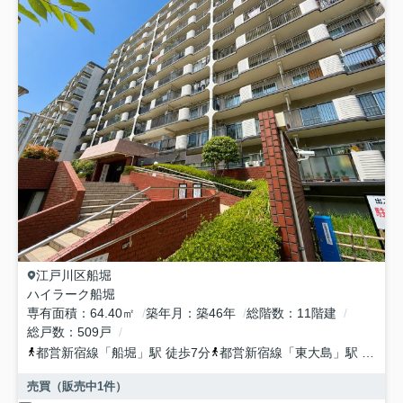
江戸川区
船堀
ハイラーク船堀
専有面積
64.40㎡
築年月
築46年
総階数
11階建
総戸数
509戸
都営新宿線
「
船堀
」駅 徒歩7分
都営新宿線
「
東大島
」駅 徒歩23分
売買（販売中
1
件）