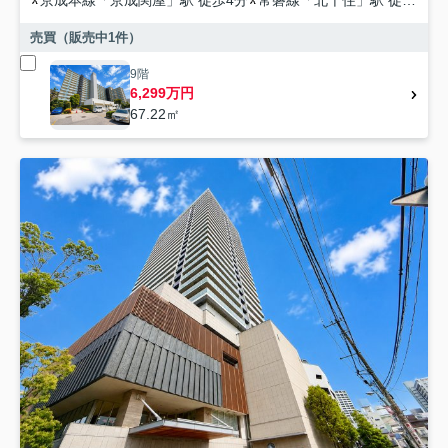
京成本線
「
京成関屋
」駅 徒歩4分
常磐線
「
北千住
」駅 徒歩7分
売買（販売中
1
件）
9階
6,299万円
67.22㎡