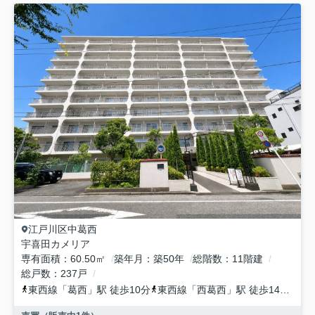
江戸川区
中葛西
宇喜田カメリア
専有面積
60.50㎡
築年月
築50年
総階数
11階建
総戸数
237戸
東西線
「
葛西
」駅 徒歩10分
東西線
「
西葛西
」駅 徒歩14分
都