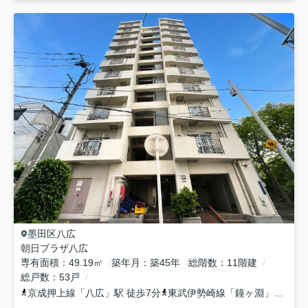
墨田区
八広
朝日プラザ八広
専有面積
49.19㎡
築年月
築45年
総階数
11階建
総戸数
53戸
京成押上線
「
八広
」駅 徒歩7分
東武伊勢崎線
「
鐘ヶ淵
」駅 徒歩12分