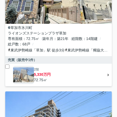
草加市
氷川町
ライオンズステーションプラザ草加
専有面積
72.75㎡
築年月
築21年
総階数
14階建
総戸数
68戸
東武伊勢崎線
「
草加
」駅 徒歩3分
東武伊勢崎線
「
獨協大学前
」
売買（販売中
1
件）
2階
5,330万円
72.75㎡