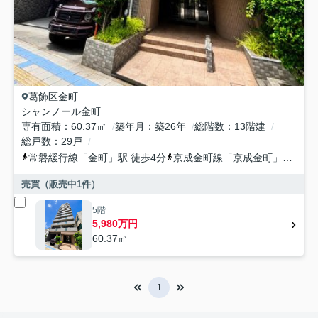
葛飾区
金町
シャンノール金町
専有面積
60.37㎡
築年月
築26年
総階数
13階建
総戸数
29戸
常磐緩行線
「
金町
」駅 徒歩4分
京成金町線
「
京成金町
」駅 徒歩3分
売買（販売中
1
件）
5階
5,980万円
60.37㎡
1