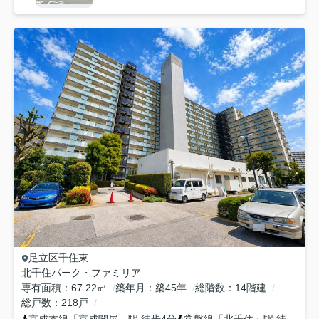
足立区
千住東
北千住パーク・ファミリア
専有面積
67.22㎡
築年月
築45年
総階数
14階建
総戸数
218戸