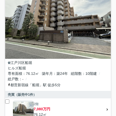
江戸川区
船堀
ヒルズ船堀
専有面積
76.12㎡
築年月
築24年
総階数
10階建
総戸数
-
都営新宿線
「
船堀
」駅 徒歩5分
売買（販売中
1
件）
2階
7,080万円
76.12㎡