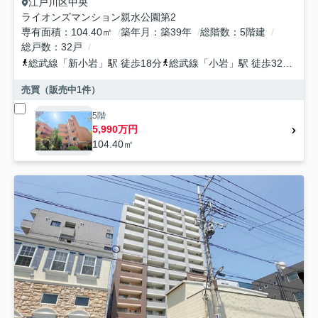
江戸川区
中央
ライオンズマンション親水公園第2
専有面積
104.40㎡
築年月
築39年
総階数
5階建
総戸数
32戸
総武線
「
新小岩
」駅 徒歩18分
総武線
「
小岩
」駅 徒歩32分
京
売買（販売中
1
件）
5階
5,990万円
104.40㎡