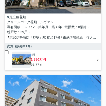
足立区
花畑
グリーンパーク花畑Ⅱルヴァン
専有面積
52.77㎡
築年月
築39年
総階数
8階建
総戸数
29戸
東武伊勢崎線
「
谷塚
」駅 徒歩17分
東武伊勢崎線
「
竹ノ塚
」駅 
売買（販売中
1
件）
8階
1,880万円
52.77㎡