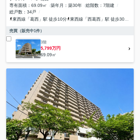
専有面積
69.09㎡
築年月
築30年
総階数
7階建
総戸数
34戸
東西線
「
葛西
」駅 徒歩10分
東西線
「
西葛西
」駅 徒歩30分
東
売買（販売中
1
件）
3階
5,799万円
69.09㎡