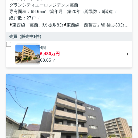
グランシティユーロレジデンス葛西
専有面積
68.65㎡
築年月
築20年
総階数
6階建
総戸数
27戸
東西線
「
葛西
」駅 徒歩8分
東西線
「
西葛西
」駅 徒歩30分
都営
売買（販売中
1
件）
4階
6,480万円
68.65㎡