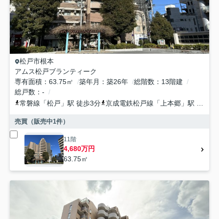
松戸市
根本
アムス松戸ブランティーク
専有面積
63.75㎡
築年月
築26年
総階数
13階建
総戸数
-
常磐線
「
松戸
」駅 徒歩3分
京成電鉄松戸線
「
上本郷
」駅 徒歩23分
売買（販売中
1
件）
11階
4,680万円
63.75㎡