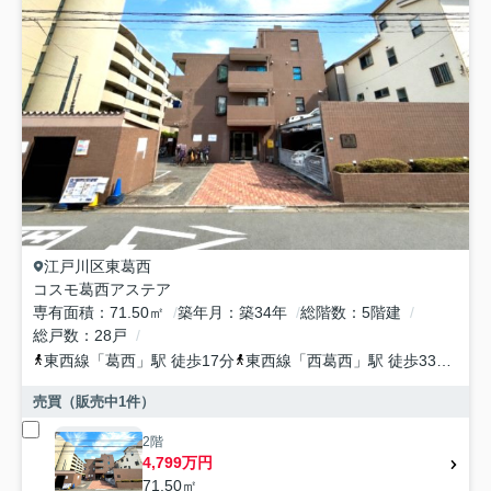
江戸川区
東葛西
コスモ葛西アステア
専有面積
71.50㎡
築年月
築34年
総階数
5階建
総戸数
28戸
東西線
「
葛西
」駅 徒歩17分
東西線
「
西葛西
」駅 徒歩33分
京
売買（販売中
1
件）
2階
4,799万円
71.50㎡