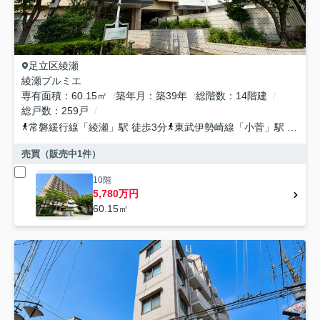
足立区
綾瀬
綾瀬プルミエ
専有面積
60.15㎡
築年月
築39年
総階数
14階建
総戸数
259戸
常磐緩行線
「
綾瀬
」駅 徒歩3分
東武伊勢崎線
「
小菅
」駅 徒歩12分
売買（販売中
1
件）
10階
5,780万円
60.15㎡