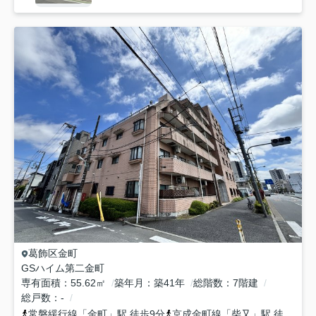
葛飾区
金町
GSハイム第二金町
専有面積
55.62㎡
築年月
築41年
総階数
7階建
総戸数
-
常磐緩行線
「
金町
」駅 徒歩9分
京成金町線
「
柴又
」駅 徒歩19分