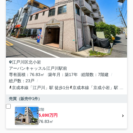
江戸川区
北小岩
アーバンキャッスル江戸川駅前
専有面積
76.83㎡
築年月
築17年
総階数
7階建
総戸数
23戸
京成本線
「
江戸川
」駅 徒歩1分
京成本線
「
京成小岩
」駅 徒歩17分
売買（販売中
1
件）
2階
5,690万円
76.83㎡