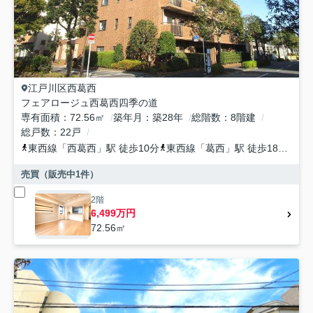
江戸川区
西葛西
フェアロージュ西葛西四季の道
専有面積
72.56㎡
築年月
築28年
総階数
8階建
総戸数
22戸
東西線
「
西葛西
」駅 徒歩10分
東西線
「
葛西
」駅 徒歩18分
京
売買（販売中
1
件）
2階
6,499万円
72.56㎡