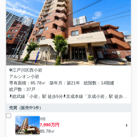
江戸川区
西小岩
アルシオン小岩
専有面積
85.78㎡
築年月
築21年
総階数
14階建
総戸数
37戸
総武線
「
小岩
」駅 徒歩5分
京成本線
「
京成小岩
」駅 徒歩13分
売買（販売中
1
件）
9階
7,990万円
85.78㎡