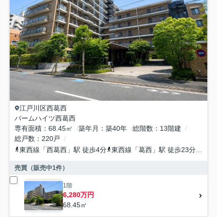
江戸川区
西葛西
バームハイツ西葛西
専有面積
68.45㎡
築年月
築40年
総階数
13階建
総戸数
220戸
東西線
「
西葛西
」駅 徒歩4分
東西線
「
葛西
」駅 徒歩23分
都営
売買（販売中
1
件）
1階
6,280万円
68.45㎡