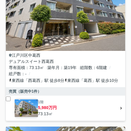
江戸川区
中葛西
デュアルスイート西葛西
専有面積
73.13㎡
築年月
築19年
総階数
6階建
総戸数
-
東西線
「
西葛西
」駅 徒歩8分
東西線
「
葛西
」駅 徒歩10分
売買（販売中
1
件）
1階
5,980万円
73.13㎡