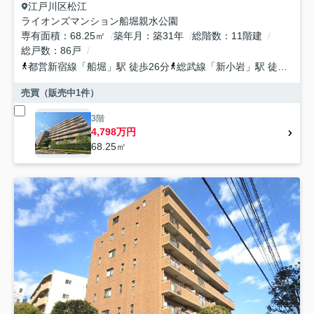
江戸川区
松江
ライオンズマンション船堀親水公園
専有面積
68.25㎡
築年月
築31年
総階数
11階建
総戸数
86戸
都営新宿線
「
船堀
」駅 徒歩26分
総武線
「
新小岩
」駅 徒歩29分
売買（販売中
1
件）
3階
4,798万円
68.25㎡