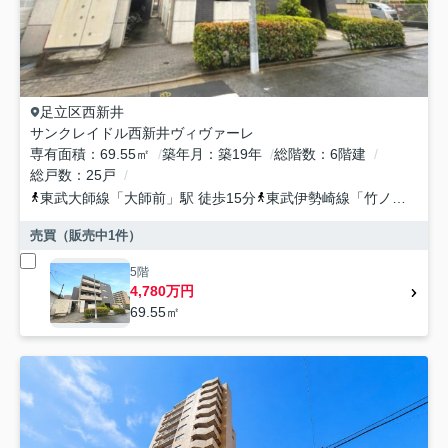
足立区
西新井
サンクレイドル西新井ヴィヴァーレ
専有面積
69.55㎡
築年月
築19年
総階数
6階建
総戸数
25戸
東武大師線
「
大師前
」駅 徒歩15分
東武伊勢崎線
「
竹ノ塚
」駅 
売買（販売中
1
件）
5階
4,780万円
69.55㎡