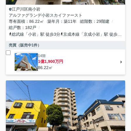
江戸川区
南小岩
アルファグランデ小岩スカイファースト
専有面積
86.22㎡
築年月
築11年
総階数
29階建
総戸数
182戸
総武線
「
小岩
」駅 徒歩3分
京成本線
「
京成小岩
」駅 徒歩20分
売買（販売中
1
件）
14階
1億1,900万円
86.22㎡