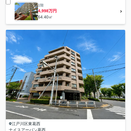
1階
4,998万円
64.40㎡
江戸川区
東葛西
ナイスアーバン葛西