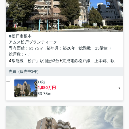
松戸市
根本
アムス松戸ブランティーク
専有面積
63.75㎡
築年月
築26年
総階数
13階建
総戸数
-
常磐線
「
松戸
」駅 徒歩3分
京成電鉄松戸線
「
上本郷
」駅 徒歩23分
売買（販売中
1
件）
11階
4,680万円
63.75㎡