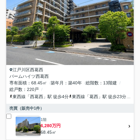
江戸川区
西葛西
バームハイツ西葛西
専有面積
68.45㎡
築年月
築40年
総階数
13階建
総戸数
220戸
東西線
「
西葛西
」駅 徒歩4分
東西線
「
葛西
」駅 徒歩23分
都営
売買（販売中
1
件）
1階
6,280万円
68.45㎡