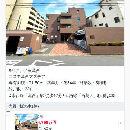
江戸川区
東葛西
コスモ葛西アステア
専有面積
71.50㎡
築年月
築34年
総階数
5階建
総戸数
28戸
東西線
「
葛西
」駅 徒歩17分
東西線
「
西葛西
」駅 徒歩33分
京
売買（販売中
1
件）
2階
4,799万円
71.50㎡