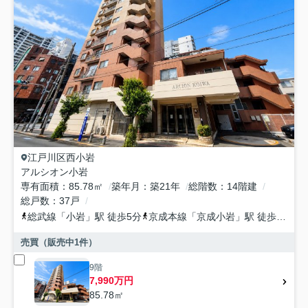
江戸川区
西小岩
アルシオン小岩
専有面積
85.78㎡
築年月
築21年
総階数
14階建
総戸数
37戸
総武線
「
小岩
」駅 徒歩5分
京成本線
「
京成小岩
」駅 徒歩13分
売買（販売中
1
件）
9階
7,990万円
85.78㎡