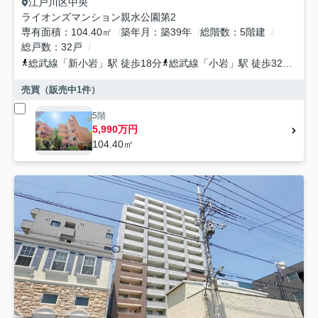
江戸川区
中央
ライオンズマンション親水公園第2
専有面積
104.40㎡
築年月
築39年
総階数
5階建
総戸数
32戸
総武線
「
新小岩
」駅 徒歩18分
総武線
「
小岩
」駅 徒歩32分
京
売買（販売中
1
件）
5階
5,990万円
104.40㎡