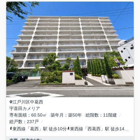
江戸川区
中葛西
宇喜田カメリア
専有面積
60.50㎡
築年月
築50年
総階数
11階建
総戸数
237戸
東西線
「
葛西
」駅 徒歩10分
東西線
「
西葛西
」駅 徒歩14分
都