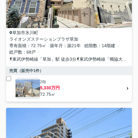
草加市
氷川町
ライオンズステーションプラザ草加
専有面積
72.75㎡
築年月
築21年
総階数
14階建
総戸数
68戸
東武伊勢崎線
「
草加
」駅 徒歩3分
東武伊勢崎線
「
獨協大学前
」
売買（販売中
1
件）
2階
5,330万円
72.75㎡