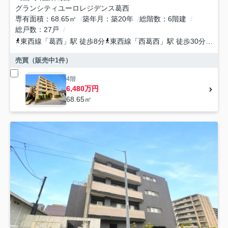
グランシティユーロレジデンス葛西
専有面積
68.65㎡
築年月
築20年
総階数
6階建
総戸数
27戸
東西線
「
葛西
」駅 徒歩8分
東西線
「
西葛西
」駅 徒歩30分
都営
売買（販売中
1
件）
4階
6,480万円
68.65㎡