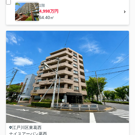
1階
4,998万円
64.40㎡
江戸川区
東葛西
ナイスアーバン葛西