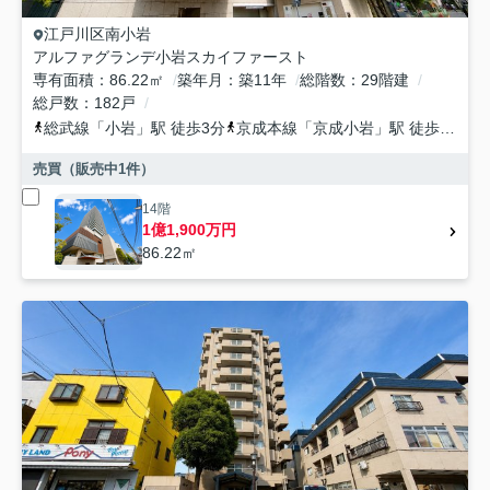
江戸川区
南小岩
アルファグランデ小岩スカイファースト
専有面積
86.22㎡
築年月
築11年
総階数
29階建
総戸数
182戸
総武線
「
小岩
」駅 徒歩3分
京成本線
「
京成小岩
」駅 徒歩20分
売買（販売中
1
件）
14階
1億1,900万円
86.22㎡