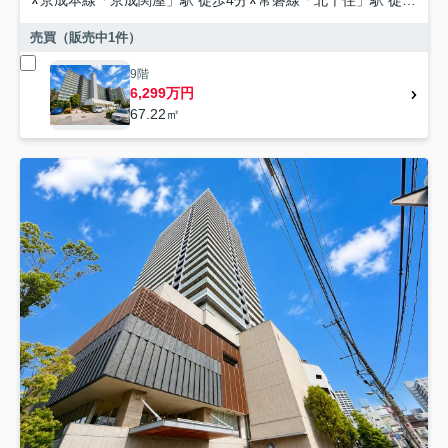
京成本線
「
京成関屋
」駅 徒歩4分
常磐線
「
北千住
」駅 徒歩7分
売買（販売中
1
件）
9階
6,299万円
67.22㎡