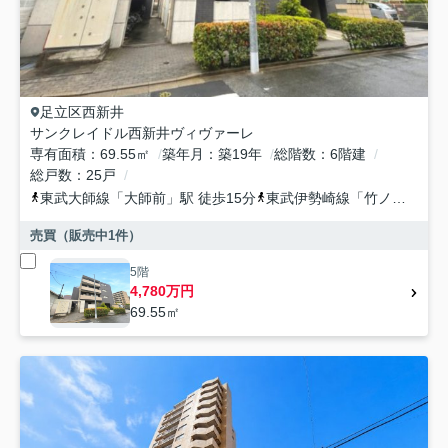
足立区
西新井
サンクレイドル西新井ヴィヴァーレ
専有面積
69.55㎡
築年月
築19年
総階数
6階建
総戸数
25戸
東武大師線
「
大師前
」駅 徒歩15分
東武伊勢崎線
「
竹ノ塚
」駅 
売買（販売中
1
件）
5階
4,780万円
69.55㎡