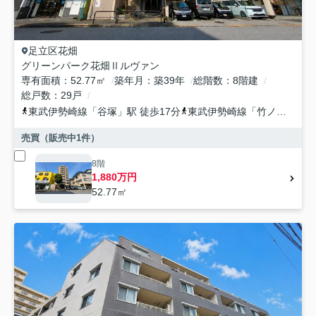
足立区
花畑
グリーンパーク花畑Ⅱルヴァン
専有面積
52.77㎡
築年月
築39年
総階数
8階建
総戸数
29戸
東武伊勢崎線
「
谷塚
」駅 徒歩17分
東武伊勢崎線
「
竹ノ塚
」駅 
売買（販売中
1
件）
8階
1,880万円
52.77㎡