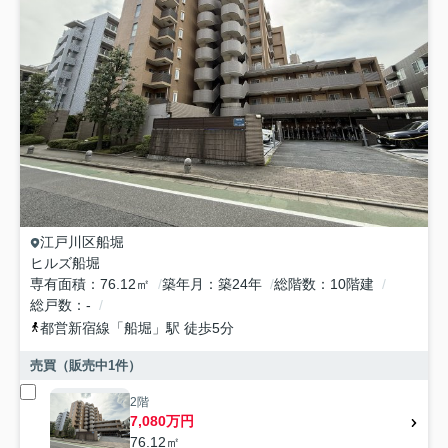
江戸川区
船堀
ヒルズ船堀
専有面積
76.12㎡
築年月
築24年
総階数
10階建
総戸数
-
都営新宿線
「
船堀
」駅 徒歩5分
売買（販売中
1
件）
2階
7,080万円
76.12㎡