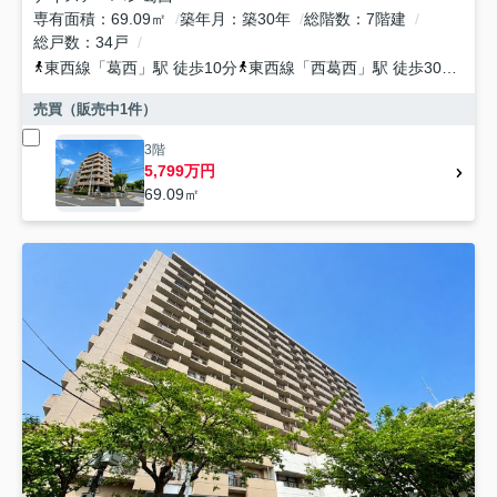
専有面積
69.09㎡
築年月
築30年
総階数
7階建
総戸数
34戸
東西線
「
葛西
」駅 徒歩10分
東西線
「
西葛西
」駅 徒歩30分
東
売買（販売中
1
件）
3階
5,799万円
69.09㎡