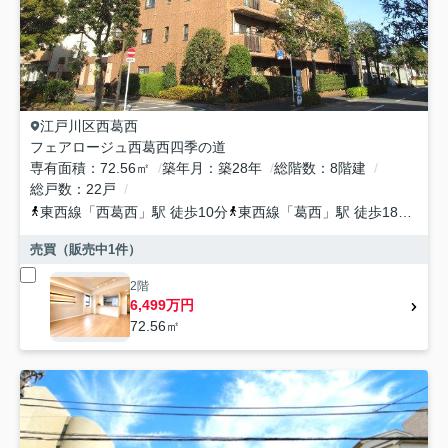
江戸川区
西葛西
フェアロージュ西葛西四季の道
専有面積
72.56㎡
築年月
築28年
総階数
8階建
総戸数
22戸
東西線
「
西葛西
」駅 徒歩10分
東西線
「
葛西
」駅 徒歩18分
京
売買（販売中
1
件）
2階
6,499万円
72.56㎡