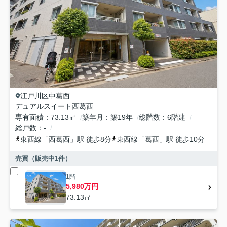
江戸川区
中葛西
デュアルスイート西葛西
専有面積
73.13㎡
築年月
築19年
総階数
6階建
総戸数
-
東西線
「
西葛西
」駅 徒歩8分
東西線
「
葛西
」駅 徒歩10分
売買（販売中
1
件）
1階
5,980万円
73.13㎡