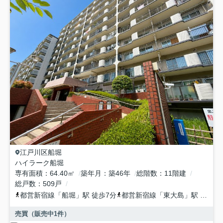
江戸川区
船堀
ハイラーク船堀
専有面積
64.40㎡
築年月
築46年
総階数
11階建
総戸数
509戸
都営新宿線
「
船堀
」駅 徒歩7分
都営新宿線
「
東大島
」駅 徒歩23分
売買（販売中
1
件）