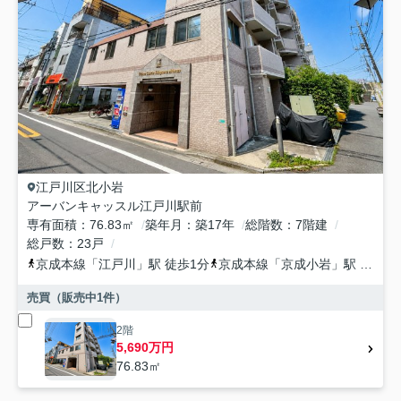
江戸川区
北小岩
アーバンキャッスル江戸川駅前
専有面積
76.83㎡
築年月
築17年
総階数
7階建
総戸数
23戸
京成本線
「
江戸川
」駅 徒歩1分
京成本線
「
京成小岩
」駅 徒歩17分
売買（販売中
1
件）
2階
5,690万円
76.83㎡