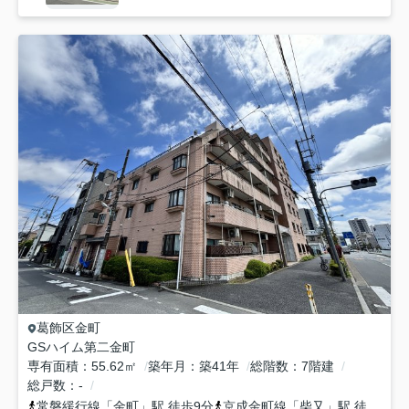
葛飾区
金町
GSハイム第二金町
専有面積
55.62㎡
築年月
築41年
総階数
7階建
総戸数
-
常磐緩行線
「
金町
」駅 徒歩9分
京成金町線
「
柴又
」駅 徒歩19分