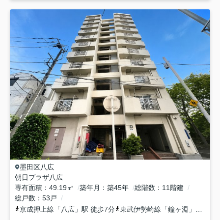
墨田区
八広
朝日プラザ八広
専有面積
49.19㎡
築年月
築45年
総階数
11階建
総戸数
53戸
京成押上線
「
八広
」駅 徒歩7分
東武伊勢崎線
「
鐘ヶ淵
」駅 徒歩12分