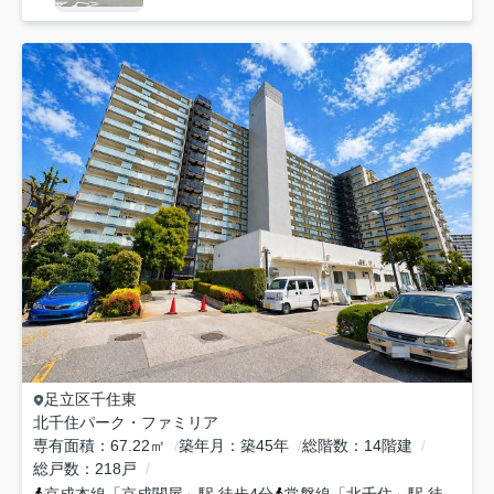
足立区
千住東
北千住パーク・ファミリア
専有面積
67.22㎡
築年月
築45年
総階数
14階建
総戸数
218戸