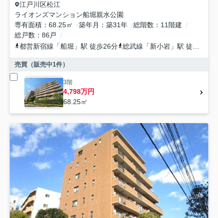
江戸川区
松江
ライオンズマンション船堀親水公園
専有面積
68.25㎡
築年月
築31年
総階数
11階建
総戸数
86戸
都営新宿線
「
船堀
」駅 徒歩26分
総武線
「
新小岩
」駅 徒歩29分
売買（販売中
1
件）
3階
4,798万円
68.25㎡