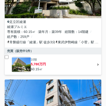
足立区
綾瀬
綾瀬プルミエ
専有面積
60.15㎡
築年月
築39年
総階数
14階建
総戸数
259戸
常磐緩行線
「
綾瀬
」駅 徒歩3分
東武伊勢崎線
「
小菅
」駅 徒歩12分
売買（販売中
1
件）
10階
5,780万円
60.15㎡