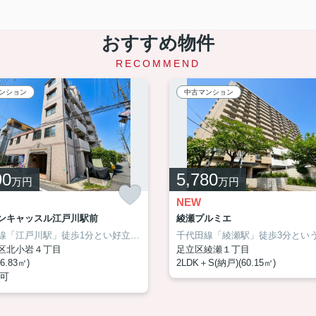
おすすめ物件
RECOMMEND
ンション
中古マンション
90
5,780
万円
万円
NEW
ンキャッスル江戸川駅前
綾瀬プルミエ
京成本線「江戸川駅」徒歩1分とい好立地！毎日の通勤・通学時間を短縮するだけでなく、将来の資産価値にも期待できる大きな魅力です。室内はリフォーム済みで、調光調色ダウンライトや二重サッシなど、快適性にもこだわった住空間へ一新。ペットと暮らせる3LDKは、ご家族のライフスタイルの変化にも柔軟に寄り添い、長く安心してお住まいいただける一邸です詳しくはアサイホーム までお気軽にお問い合わせください！
区北小岩４丁目
足立区綾瀬１丁目
6.83㎡)
2LDK＋S(納戸)(60.15㎡)
可