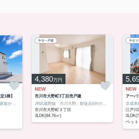
中古一戸建
中古マ
4,380
5,6
万円
NEW
NEW
定1棟】
市川市大野町3丁目売戸建
アーバ
約20.2帖の広々LDKを中心に、家族が自然と集まり、笑顔が生まれる住まいです。開放感あふれるバルコニーや大容量のキッチン収納、ビルトインガレージなど、毎日の暮らしを快適にする工夫が随所に。休日には家族でゆったりと食卓を囲み、何気ない毎日が少しずつ特別な思い出へと変わっていく一邸です。まずはアサイホーム【03-6458-0914】までお気軽にお問合せ下さい！
JR武蔵野線「市川大野」駅徒歩5分の好立地！築4年の築浅住宅！太陽光発電＆蓄電システムを備え、毎月の光熱費を抑えながら、もしもの災害時にも安心できるお住まいです！約17.5帖のLDKは家族が自然と集まる開放的な空間。駅近の利便性と省エネ性能、そして築浅ならではの美しさを兼ね備えた一邸です。詳細はお気軽にアサイホームまでお問い合わせください！ →→→ 03-6458-0914
市川市大野町３丁目
江戸川
3LDK(94.76㎡)
3LDK(7
ペット