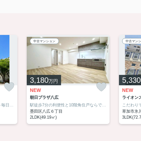
中古マンション
中古マン
3,180
5,330
万円
NEW
NEW
朝日プラザ八広
ライオン
千代田線「綾瀬駅」徒歩3分という毎日のゆとりに加え、新しく生まれ変わった室内なら、お引越し後すぐに気持ちよく新生活を始められます。収納力のあるWICやサービスルームは、ご家族構成やライフスタイルの変化にも柔軟に対応。住まいに求める「便利さ」と「心地よさ」をどちらも叶えたい方へ、自信を持っておすすめできる一邸です。詳しくはアサイホーム までお気軽にお問い合わせください！
駅徒歩7分の利便性と10階角住戸ならではの開放感を兼ね備えた、まさに「住んで良し・持って良し」の一邸。フルリフォーム済みのため初期費用も抑えやすく、眺望・陽当たり・快適性の三拍子が揃ったおすすめマンションです！あなたの5感を刺激するクオリティーをぜひ現地でご体感ください！詳しくは【０３-６４５８－０９１４】アサイホームまでお気軽にお申しつけください！
墨田区八広６丁目
草加市氷
2LDK(49.19㎡)
3LDK(72.