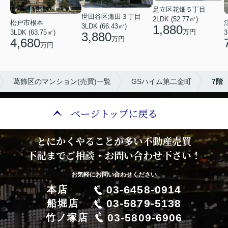
足立区花畑５丁目
世田谷区瀬田３丁目
2LDK (52.77㎡)
松戸市根本
3LDK (66.43㎡)
1,880
万円
3LDK (63.75㎡)
3
3,880
万円
4,680
万円
葛飾区のマンション(売買)一覧
GSハイム第二金町
7階
ページトップに戻る
とにかくやることが多い不動産売買
下記までご相談・お問い合わせ下さい！
お気軽にお問い合わせください
03-6458-0914
本店
03-5879-5138
船堀店
03-5809-6906
竹ノ塚店