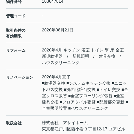
103647814
物件番号
-
管理コード
2026年08月21日
取引条件の
有効期限
2026年4月 キッチン 浴室 トイレ 壁 床 全室
リフォーム
新規給湯器 / 新規照明 / 建具交換 /
ハウスクリーニング
2026年4月完了
リノベーション
■給湯器交換 ■システムキッチン交換 ■ユニッ
トバス交換 ■洗面化粧台交換 ■トイレ交換 ■全
室クロス張替 ■全室フローリング張替 ■全室
建具交換 ■フロアタイル張替 ■配管部分更新 ■
全室照明設置 ■ハウスクリーニング
株式会社 アサイホーム
取扱会社
東京都江戸川区西小岩３丁目12-17 ユアビル