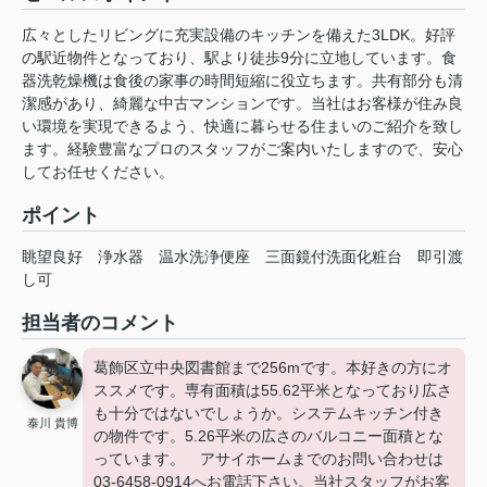
広々としたリビングに充実設備のキッチンを備えた3LDK。好評
の駅近物件となっており、駅より徒歩9分に立地しています。食
器洗乾燥機は食後の家事の時間短縮に役立ちます。共有部分も清
潔感があり、綺麗な中古マンションです。当社はお客様が住み良
い環境を実現できるよう、快適に暮らせる住まいのご紹介を致し
ます。経験豊富なプロのスタッフがご案内いたしますので、安心
してお任せください。
ポイント
眺望良好
浄水器
温水洗浄便座
三面鏡付洗面化粧台
即引渡
し可
担当者のコメント
葛飾区立中央図書館まで256mです。本好きの方にオ
ススメです。専有面積は55.62平米となっており広さ
も十分ではないでしょうか。システムキッチン付き
泰川 貴博
の物件です。5.26平米の広さのバルコニー面積とな
っています。 アサイホームまでのお問い合わせは
03-6458-0914へお電話下さい。当社スタッフがお客