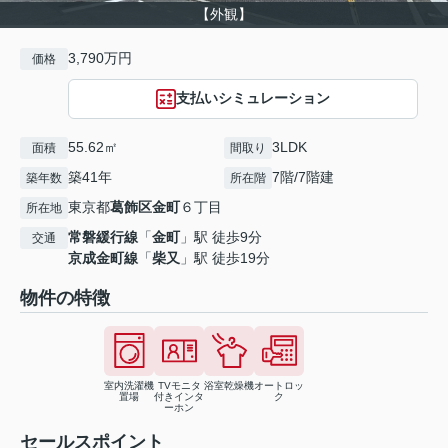
【外観】
3,790万円
価格
支払いシミュレーション
55.62㎡
3LDK
面積
間取り
築41年
7階/7階建
築年数
所在階
東京都
葛飾区
金町
６丁目
所在地
常磐緩行線
「
金町
」駅 徒歩9分
交通
京成金町線
「
柴又
」駅 徒歩19分
物件の特徴
室内洗濯機
TVモニタ
浴室乾燥機
オートロッ
置場
付きインタ
ク
ーホン
セールスポイント