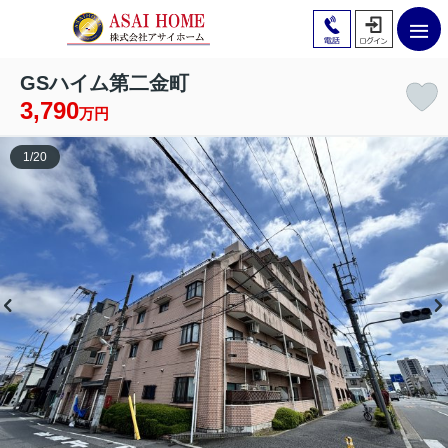
GSハイム第二金町
3,790
万円
1
/
20