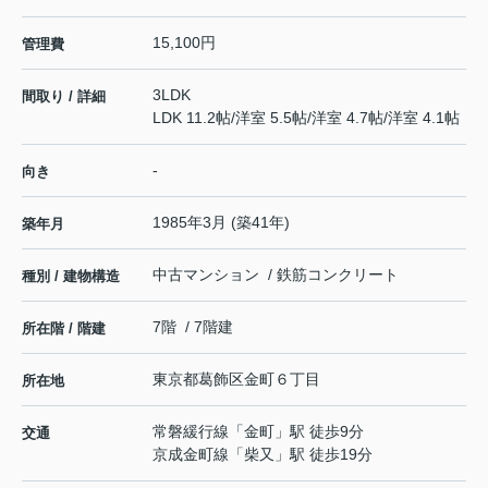
15,100円
管理費
3LDK
間取り / 詳細
LDK 11.2帖
/
洋室 5.5帖
/
洋室 4.7帖
/
洋室 4.1帖
-
向き
1985年3月 (築41年)
築年月
中古マンション / 鉄筋コンクリート
種別 / 建物構造
7階 / 7階建
所在階 / 階建
東京都
葛飾区
金町
６丁目
所在地
常磐緩行線
「
金町
」駅 徒歩9分
交通
京成金町線
「
柴又
」駅 徒歩19分