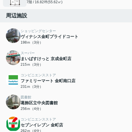
7階 / 16.82坪(55.62㎡)
周辺施設
ショッピングセンター
ヴィナシス金町プライドコート
198ｍ（3分）
スーパー
まいばすけっと 京成金町店
215ｍ（3分）
コンビニエンスストア
ファミリーマート 金町南口店
231ｍ（3分）
図書館
葛飾区立中央図書館
256ｍ（4分）
コンビニエンスストア
セブンイレブン 金町店
262ｍ（4分）