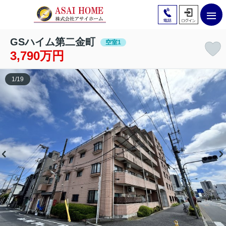
GSハイム第二金町
空室1
3,790万円
1
/
19