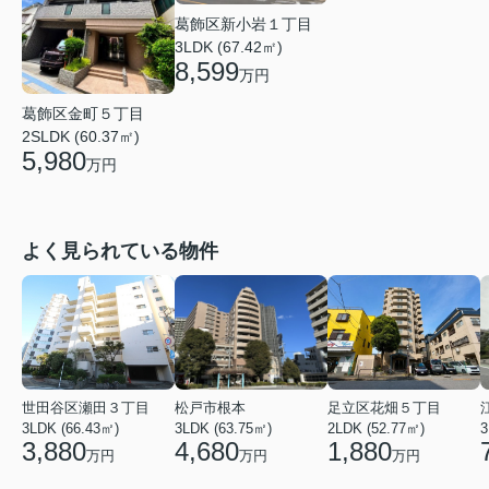
葛飾区新小岩１丁目
3LDK (67.42㎡)
8,599
万円
葛飾区金町５丁目
2SLDK (60.37㎡)
5,980
万円
よく見られている物件
世田谷区瀬田３丁目
松戸市根本
足立区花畑５丁目
3LDK (66.43㎡)
3LDK (63.75㎡)
2LDK (52.77㎡)
3
3,880
4,680
1,880
万円
万円
万円