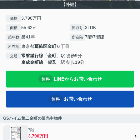
【外観】
3,790万円
価格
55.62㎡
3LDK
面積
間取り
築41年
7階/7階建
築年数
所在階
東京都
葛飾区
金町
６丁目
所在地
常磐緩行線
「
金町
」駅 徒歩9分
交通
京成金町線
「
柴又
」駅 徒歩19分
LINEからお問い合わせ
無料
お問い合わせ
無料
GSハイム第二金町の販売中物件
7階
3,790万円